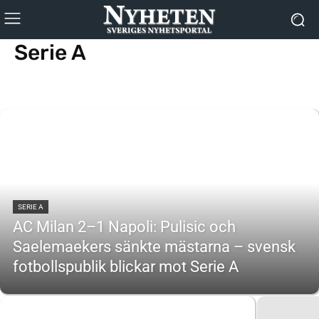
Serie A
Allsvenskan
La Liga
Premier League
VM 2026
SERIE A
AC Milan 2–1 Napoli: Pulisic och
Saelemaekers sänkte mästarna – svensk
fotbollspublik blickar mot Serie A