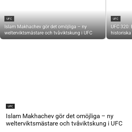
UFC
UFC
Islam Makhachev gör det omöjliga – ny
UFC 320: 
welterviktsmästare och tvåviktskung i UFC
historiska
UFC
Islam Makhachev gör det omöjliga – ny
welterviktsmästare och tvåviktskung i UFC