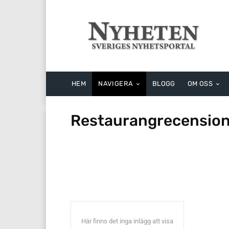
HEM
NAVIGERA
BLOGG
OM OSS
Restaurangrecensio
Recept
Här finns det inga inlägg att visa