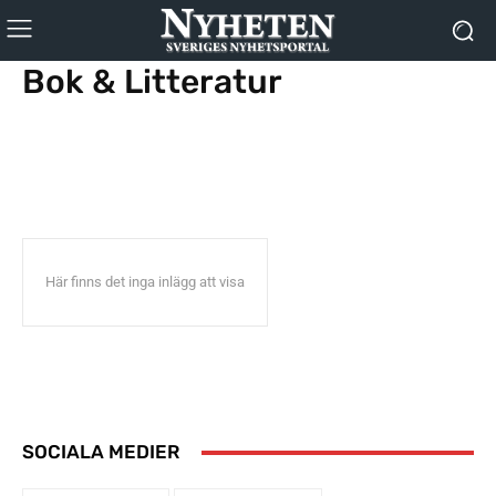
Bok & Litteratur
Casino & Gambling
Festival & Evenemang
Film
Filmtips på TV
Gami
Här finns det inga inlägg att visa
SOCIALA MEDIER