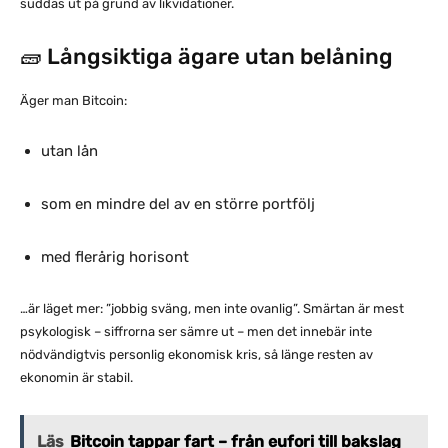
suddas ut på grund av likvidationer.
🧱 Långsiktiga ägare utan belåning
Äger man Bitcoin:
utan lån
som en mindre del av en större portfölj
med flerårig horisont
…är läget mer: ”jobbig sväng, men inte ovanlig”. Smärtan är mest
psykologisk – siffrorna ser sämre ut – men det innebär inte
nödvändigtvis personlig ekonomisk kris, så länge resten av
ekonomin är stabil.
Läs
Bitcoin tappar fart – från eufori till bakslag