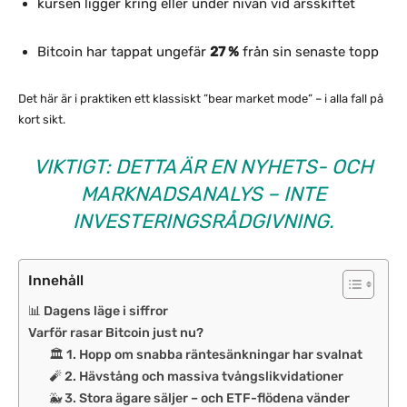
kursen ligger kring eller under nivån vid årsskiftet
Bitcoin har tappat ungefär
27 %
från sin senaste topp
Det här är i praktiken ett klassiskt ”bear market mode” – i alla fall på
kort sikt.
VIKTIGT: DETTA ÄR EN NYHETS- OCH
MARKNADSANALYS – INTE
INVESTERINGSRÅDGIVNING.
Innehåll
📊 Dagens läge i siffror
Varför rasar Bitcoin just nu?
🏛️ 1. Hopp om snabba räntesänkningar har svalnat
🧨 2. Hävstång och massiva tvångslikvidationer
🐳 3. Stora ägare säljer – och ETF-flödena vänder