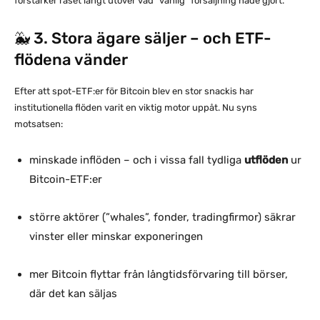
förstärker raset långt utöver vad ”vanlig” försäljning hade gjort.
🐳 3. Stora ägare säljer – och ETF-
flödena vänder
Efter att spot-ETF:er för Bitcoin blev en stor snackis har
institutionella flöden varit en viktig motor uppåt. Nu syns
motsatsen:
minskade inflöden – och i vissa fall tydliga
utflöden
ur
Bitcoin-ETF:er
större aktörer (”whales”, fonder, tradingfirmor) säkrar
vinster eller minskar exponeringen
mer Bitcoin flyttar från långtidsförvaring till börser,
där det kan säljas