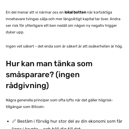
En del menar att vi närmar oss en
lokal botten
när kortsiktiga
innehavare tvingas sälja och mer långsiktigt kapital tar över. Andra
ser risk för ytterligare ett ben nedåt om någon ny negativ trigger
dyker upp.
Ingen vet säkert – det enda som är säkert är att osäkerheten är hög.
Hur kan man tänka som
småsparare? (ingen
rådgivning)
Några generella principer som ofta lyfts när det gäller högrisk-
tillgångar som Bitcoin:
📏 Bestäm i förväg hur stor del av din ekonomi som får
ligga i krypto – och håll dig till det.