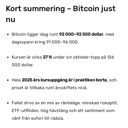
Kort summering – Bitcoin just
nu
Bitcoin ligger idag runt
92 000–92 500 dollar
, med
dagsspann kring 91 000–96 000.
Kursen är cirka
27 %
under sin oktober-topp på 126
000 dollar.
Hela
2025 års kursuppgång är i praktiken borta
, och
priset är tillbaka runt årsskiftets nivå.
Fallet drivs av en mix av ränteläge, minskad riskaptit,
ETF-utflöden, hög hävstång och ett sentiment som
vänt från eufori till rädsla.