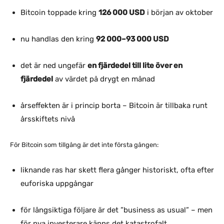
Bitcoin toppade kring
126 000 USD
i början av oktober
nu handlas den kring
92 000–93 000 USD
det är ned ungefär
en fjärdedel till lite över en
fjärdedel
av värdet på drygt en månad
årseffekten är i princip borta – Bitcoin är tillbaka runt
årsskiftets nivå
För Bitcoin som tillgång är det inte första gången:
liknande ras har skett flera gånger historiskt, ofta efter
euforiska uppgångar
för långsiktiga följare är det ”business as usual” – men
för nya investerare känns det katastrofalt