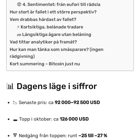
😨 4. Sentimentet: från eufori till rädsla
Hur stort är fallet i ett större perspektiv?
Vem drabbas hårdast av fallet?
⚡ Kortsiktiga, belånade tradare
🧱 Långsiktiga ägare utan belåning
Vad tittar analytiker på framåt?
Hur kan man tänka som småsparare? (ingen
rådgivning)
Kort summering – Bitcoin just nu
📊 Dagens läge i siffror
📉 Senaste pris: ca
92 000–92 500 USD
🕳️ Topp i oktober: ca
126 000 USD
🔻 Nedgång från toppen: runt
–25 till –27 %